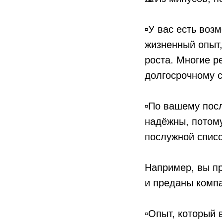
⠀
▫️У вас есть во
жизненный опыт,
роста. Многие р
долгосрочному с
⠀
▫️По вашему пос
надёжны, потому
послужной списо
⠀
Например, вы пр
и преданы комп
⠀
▫️Опыт, который