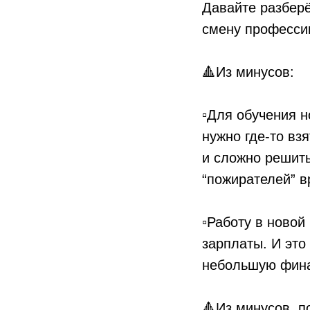
Давайте разберё
смену профессии
⠀
🔺Из минусов:
⠀
▫️Для обучения 
нужно где-то вз
и сложно решить
“пожирателей” в
⠀
▫️Работу в ново
зарплаты. И это
небольшую фина
⠀
🔺Из минусов, п