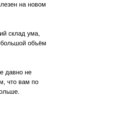
олезен на новом
ий склад ума,
ь большой объём
же давно не
м, что вам по
больше.