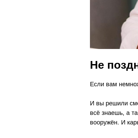
Не позд
Если вам немнож
⠀
И вы решили сме
всё знаешь, а т
вооружён. И кар
⠀