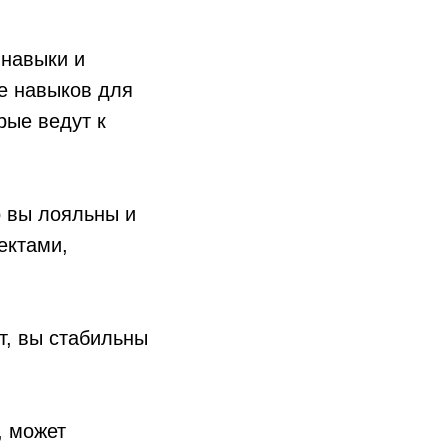
 навыки и
ше навыков для
рые ведут к
о вы лояльны и
ектами,
т, вы стабильны
, может