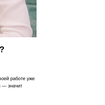
?
воей работе уже
н — значит