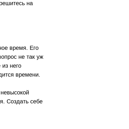
 решитесь на
ное время. Его
вопрос не так уж
 из него
дится времени.
о невысокой
я. Создать себе