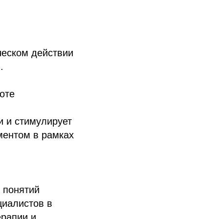
ческом действии
.
оте
и и стимулирует
ментом в рамках
 понятий
циалистов в
ерапии и