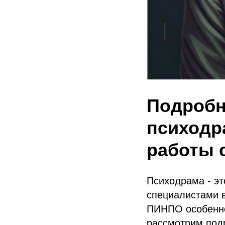
Подробн
психодр
работы 
Психодрама - эт
специалистами в
ПИНПО особенно
рассмотрим под