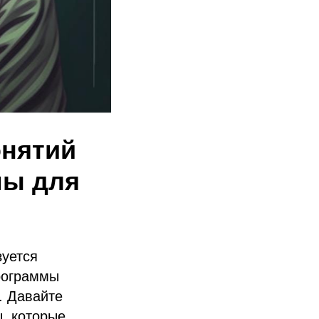
онятий
мы для
зуется
программы
. Давайте
, которые