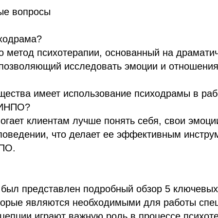
ые вопросы
иходрама?
о метод психотерапии, основанный на драмати
 позволяющий исследовать эмоции и отношения
щества имеет использование психодрамы в раб
ПИНПО?
гает клиентам лучше понять себя, свои эмоци
поведении, что делает ее эффективным инстру
ПО.
 был представлен подробный обзор 5 ключевых
торые являются необходимыми для работы спе
цепции играют важную роль в процессе психот