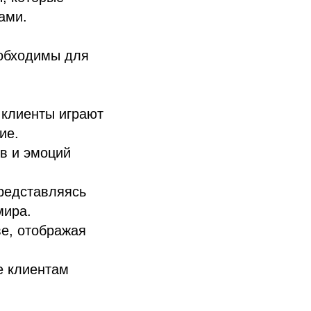
ами.
еобходимы для
 клиенты играют
ие.
в и эмоций
представляясь
мира.
ве, отображая
е клиентам